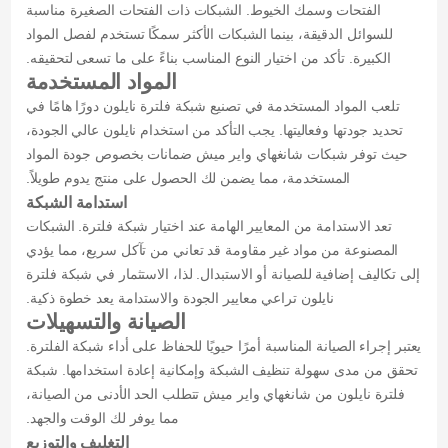
الفتحات وسمك الخيوط. الشبكات ذات الفتحات الصغيرة مناسبة
للسوائل الدقيقة، بينما الشبكات الأكثر سمكًا تستخدم لفصل المواد
الكبيرة. تأكد من اختيار النوع المناسب بناءً على ما تسعى لتحقيقه.
المواد المستخدمة
تلعب المواد المستخدمة في تصنيع شبكة فلترة نايلون دورًا هامًا في
تحديد جودتها وفعاليتها. يجب التأكد من استخدام نايلون عالي الجودة،
حيث توفر شبكات شانغهاي واير ميش ضمانات بخصوص جودة المواد
المستخدمة، مما يضمن لك الحصول على منتج يدوم طويلاً.
استدامة الشبكة
تعد الاستدامة من المعايير الهامة عند اختيار شبكة فلترة. الشبكات
المصنوعة من مواد غير مقاومة قد تعاني من تآكل سريع، مما يؤدي
إلى تكاليف إضافية للصيانة أو الاستبدال. لذا، الاستثمار في شبكة فلترة
نايلون تراعي معايير الجودة والاستدامة يعد خطوة ذكية.
الصيانة والتسهيلات
يعتبر إجراء الصيانة المناسبة أمرًا حيويًا للحفاظ على أداء شبكة الفلترة.
تحقق من مدى سهولة تنظيف الشبكة وإمكانية إعادة استخدامها. شبكة
فلترة نايلون من شانغهاي واير ميش تتطلب الحد الأدنى من الصيانة،
مما يوفر لك الوقت والجهد.
التغليف والتوزيع