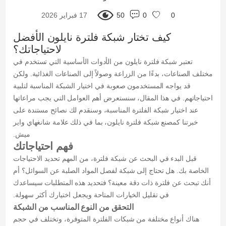
0
50
17 فبراير 2026
0
كيف تختار شبكة فلترة نايلون الأفضل
لاحتياجاتك؟
تعتبر شبكة فلترة نايلون من الأدوات الأساسية التي تستخدم في
مختلف الصناعات، بدءًا من الزراعة وصولاً إلى الصناعات الغذائية. ولكن
قد يواجه المستخدمون صعوبة في اختيار الشبكة المناسبة لتلبية
احتياجاتهم. في هذا المقال، سنستعرض أهم العوامل التي يجب مراعاتها
عند اختيار شبكة الفلترة المناسبة، وسنقدم لك نصائح مستندة على
خبرتنا كمصنع شبكة فلترة نايلون، بما في ذلك علامة شانغهاي واير
ميش.
فهم احتياجاتك
قبل البدء في البحث عن شبكة فلترة، من المهم تحديد الاحتياجات
الخاصة بك. هل تحتاج إلى شبكة لفصل المواد الصلبة عن السوائل؟ أم
أنك تبحث عن فلترة ذات دقة معينة؟ فتحديد هذه المتطلبات سيساعدك
في تقليل الخيارات المتاحة ويجعل اختيارك أكثر سهولة.
التحقق من النوع المناسب من الشبكة
هناك أنواع مختلفة من شبكات الفلترة المتوفرة، وتختلف في حجم