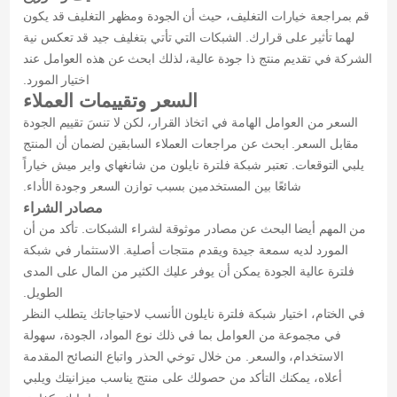
قم بمراجعة خيارات التغليف، حيث أن الجودة ومظهر التغليف قد يكون
لهما تأثير على قرارك. الشبكات التي تأتي بتغليف جيد قد تعكس نية
الشركة في تقديم منتج ذا جودة عالية، لذلك ابحث عن هذه العوامل عند
اختيار المورد.
السعر وتقييمات العملاء
السعر من العوامل الهامة في اتخاذ القرار، لكن لا تنسَ تقييم الجودة
مقابل السعر. ابحث عن مراجعات العملاء السابقين لضمان أن المنتج
يلبي التوقعات. تعتبر شبكة فلترة نايلون من شانغهاي واير ميش خياراً
شائعًا بين المستخدمين بسبب توازن السعر وجودة الأداء.
مصادر الشراء
من المهم أيضا البحث عن مصادر موثوقة لشراء الشبكات. تأكد من أن
المورد لديه سمعة جيدة ويقدم منتجات أصلية. الاستثمار في شبكة
فلترة عالية الجودة يمكن أن يوفر عليك الكثير من المال على المدى
الطويل.
في الختام، اختيار شبكة فلترة نايلون الأنسب لاحتياجاتك يتطلب النظر
في مجموعة من العوامل بما في ذلك نوع المواد، الجودة، سهولة
الاستخدام، والسعر. من خلال توخي الحذر واتباع النصائح المقدمة
أعلاه، يمكنك التأكد من حصولك على منتج يناسب ميزانيتك ويلبي